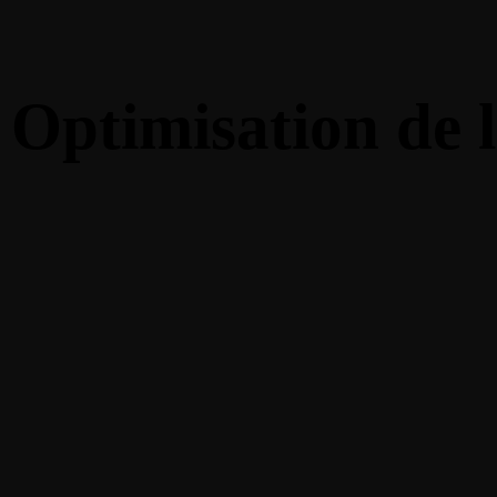
1-888-893-8888​
sales@nextsuccess.com
Optimisation de 