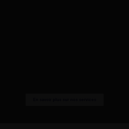
Logistique
Notre objectif ultime est de réduire les coûts
d’exploitation de la chaîne tout en optimisant
chaque étape de la chaîne d’approvisionnement.
En savoir plus sur nos services